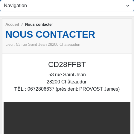
Panneau de gestion des cookies
Accueil
Nous contacter
NOUS CONTACTER
Lieu :
53 rue Saint Jean
28200
Châteaudun
CD28FFBT
53 rue Saint Jean
28200
Châteaudun
TÉL :
0672806637 (président: PROVOST James)