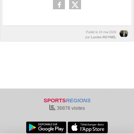
Publié le
24 mai 2026
par
Lucien ROYNEL
SPORTS
REGIONS
36876
visites