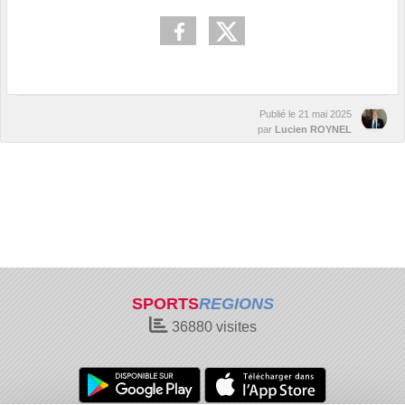
Publié le
21 mai 2025
par
Lucien ROYNEL
SPORTS
REGIONS
36880
visites