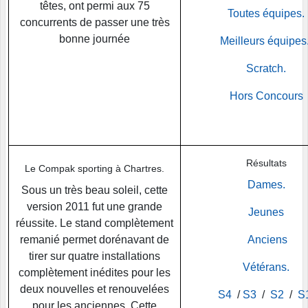
têtes, ont permi aux 75
Toutes équipes.
concurrents de passer une très
bonne journée
Meilleurs équipes
Scratch.
Hors Concours
Résultats
Le Compak sporting à Chartres.
Dames.
Sous un très beau soleil, cette
version 2011 fut une grande
Jeunes
réussite. Le stand complètement
remanié permet dorénavant de
Anciens
tirer sur quatre installations
Vétérans.
complètement inédites pour les
deux nouvelles et renouvelées
S4
/
S3
/
S2
/
S
pour les anciennes. Cette