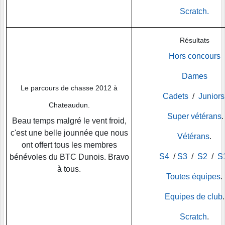
Scratch.
Résultats
Hors concours
Dames
Le parcours de chasse 2012 à
Cadets
/
Juniors
Chateaudun.
Super vétérans
.
Beau temps malgré le vent froid,
c'est une belle jounnée que nous
Vétérans
.
ont offert tous les membres
S4
/
S3
/
S2
/
S
bénévoles du BTC Dunois. Bravo
à tous.
Toutes équipes
.
Equipes de club
.
Scratch
.