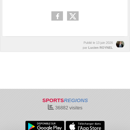
Publié le
13 juin 2026
par
Lucien ROYNEL
SPORTS
REGIONS
36882
visites